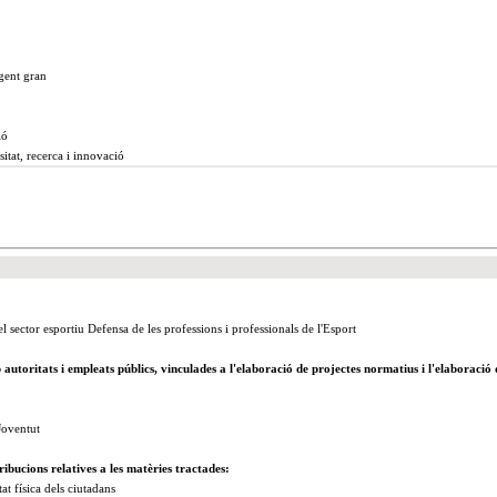
 gent gran
ió
sitat, recerca i innovació
 sector esportiu Defensa de les professions i professionals de l'Esport
autoritats i empleats públics, vinculades a l'elaboració de projectes normatius i l'elaboració 
Joventut
ribucions relatives a les matèries tractades:
tat física dels ciutadans