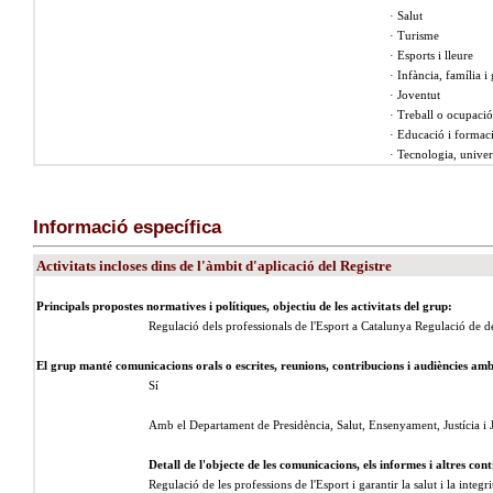
· Salut
· Turisme
· Esports i lleure
· Infància, família i
· Joventut
· Treball o ocupació
· Educació i formac
· Tecnologia, univer
Informació específica
Activitats incloses dins de l'àmbit d'aplicació del Registre
Principals propostes normatives i polítiques, objectiu de les activitats del grup:
Regulació dels professionals de l'Esport a Catalunya Regulació de del
El grup manté comunicacions orals o escrites, reunions, contribucions i audiències amb 
Sí
Amb el Departament de Presidència, Salut, Ensenyament, Justícia i 
Detall de l'objecte de les comunicacions, els informes i altres cont
Regulació de les professions de l'Esport i garantir la salut i la integri