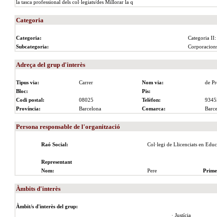
la tasca professional dels col·legiats/des Millorar la q
Categoria
Categoria:
Categoria II:
Subcategoria:
Corporacions
Adreça del grup d'interès
Tipus via:
Carrer
Nom via:
de P
Bloc:
Pis:
Codi postal:
08025
Telèfon:
9345
Província:
Barcelona
Comarca:
Barce
Persona responsable de l'organització
Raó Social:
Col·legi de Llicenciats en Educa
Representant
Nom:
Pere
Prime
Àmbits d'interès
Àmbit/s d'interès del grup:
· Justícia