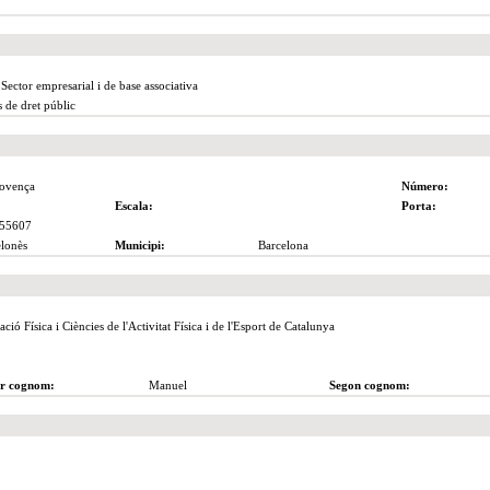
 Sector empresarial i de base associativa
 de dret públic
rovença
Número:
Escala:
Porta:
55607
lonès
Municipi:
Barcelona
ció Física i Ciències de l'Activitat Física i de l'Esport de Catalunya
r cognom:
Manuel
Segon cognom: