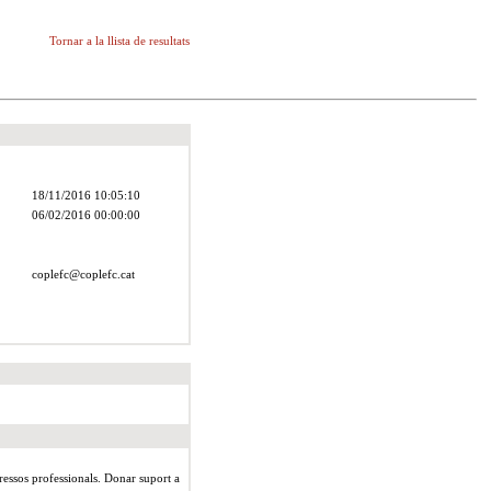
Tornar a la llista de resultats
18/11/2016
10:05:10
06/02/2016
00:00:00
coplefc@coplefc.cat
eressos professionals. Donar suport a