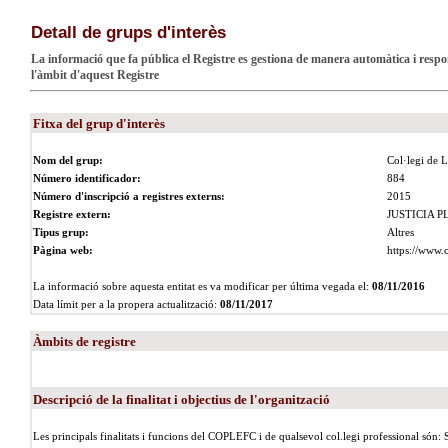
Detall de grups d'interès
La informació que fa pública el Registre es gestiona de manera automàtica i respon
l'àmbit d'aquest Registre
Fitxa del grup d'interès
Nom del grup:
Col·legi de L
Número identificador:
884
Número d'inscripció a registres externs:
2015
Registre extern:
JUSTICIA P
Tipus grup:
Altres
Pàgina web:
https://www.c
La informació sobre aquesta entitat es va modificar per última vegada el:
08/11/2016
Data límit per a la propera actualització:
08/11/2017
Àmbits de registre
Descripció de la finalitat i objectius de l'organització
Les principals finalitats i funcions del COPLEFC i de qualsevol col.legi professional són: S