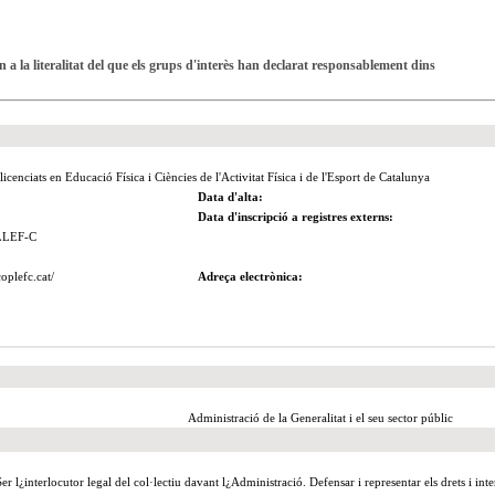
 a la literalitat del que els grups d'interès han declarat responsablement dins
licenciats en Educació Física i Ciències de l'Activitat Física i de l'Esport de Catalunya
Data d'alta:
Data d'inscripció a registres externs:
LLEF-C
oplefc.cat/
Adreça electrònica:
Administració de la Generalitat i el seu sector públic
er l¿interlocutor legal del col·lectiu davant l¿Administració. Defensar i representar els drets i int