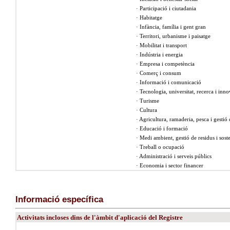
· Participació i ciutadania
· Habitatge
· Infància, família i gent gran
· Territori, urbanisme i paisatge
· Mobilitat i transport
· Indústria i energia
· Empresa i competència
· Comerç i consum
· Informació i comunicació
· Tecnologia, universitat, recerca i inn
· Turisme
· Cultura
· Agricultura, ramaderia, pesca i gestió
· Educació i formació
· Medi ambient, gestió de residus i soste
· Treball o ocupació
· Administració i serveis públics
· Economia i sector financer
Informació específica
Activitats incloses dins de l'àmbit d'aplicació del Registre