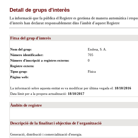
Detall de grups d'interès
La informació que fa pública el Registre es gestiona de manera automàtica i respon 
d'interès han declarat responsablement dins l'àmbit d'aquest Registre
Fitxa del grup d'interès
Nom del grup:
Endesa, S. A.
Número identificador:
705
Número d'inscripció a registres externs:
0
Registre extern:
Tipus grup:
Física
Pàgina web:
La informació sobre aquesta entitat es va modificar per última vegada el:
18/10/2016
Data límit per a la propera actualització:
18/10/2017
Àmbits de registre
Descripció de la finalitat i objectius de l'organització
Generació, distribució i comercialització d'energia.