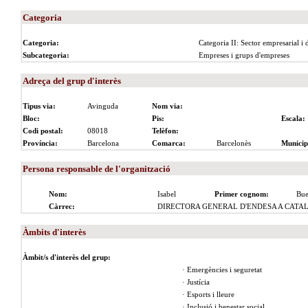
Categoria
Categoria:
Categoria II: Sector empresarial i 
Subcategoria:
Empreses i grups d'empreses
Adreça del grup d'interès
Tipus via:
Avinguda
Nom via:
Bloc:
Pis:
Escala:
Codi postal:
08018
Telèfon:
Província:
Barcelona
Comarca:
Barcelonès
Municip
Persona responsable de l'organització
Nom:
Isabel
Primer cognom:
Bue
Càrrec:
DIRECTORA GENERAL D'ENDESA A CATA
Àmbits d'interès
Àmbit/s d'interès del grup:
· Emergències i seguretat
· Justícia
· Esports i lleure
· Inclusió i benestar social