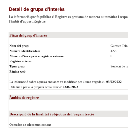
Detall de grups d'interès
La informació que fa pública el Registre es gestiona de manera automàtica i respon
l'àmbit d'aquest Registre
Fitxa del grup d'interès
Nom del grup:
Gurbtec Tel
Número identificador:
4220
Número d'inscripció a registres externs:
0
Registre extern:
Tipus grup:
Societat de r
Pàgina web:
La informació sobre aquesta entitat es va modificar per última vegada el:
03/02/2022
Data límit per a la propera actualització:
03/02/2023
Àmbits de registre
Descripció de la finalitat i objectius de l'organització
Operador de telecomunicacions