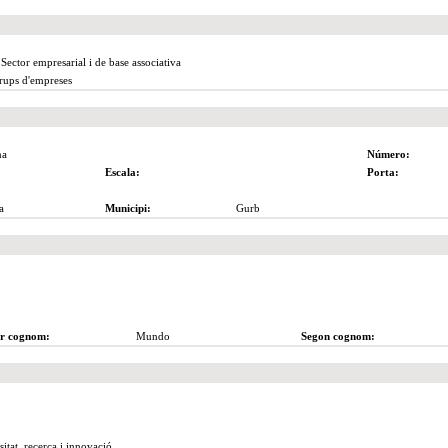
 Sector empresarial i de base associativa
rups d'empreses
na
Número:
Escala:
Porta:
a
Municipi:
Gurb
r cognom:
Mundo
Segon cognom:
sitat, recerca i innovació