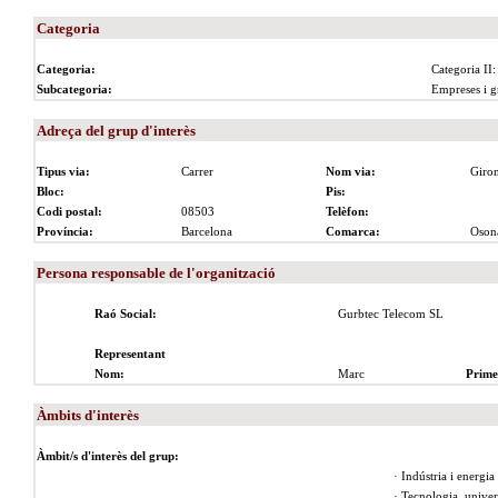
Categoria
Categoria:
Categoria II:
Subcategoria:
Empreses i g
Adreça del grup d'interès
Tipus via:
Carrer
Nom via:
Giro
Bloc:
Pis:
Codi postal:
08503
Telèfon:
Província:
Barcelona
Comarca:
Oson
Persona responsable de l'organització
Raó Social:
Gurbtec Telecom SL
Representant
Nom:
Marc
Prime
Àmbits d'interès
Àmbit/s d'interès del grup:
· Indústria i energia
· Tecnologia, univer