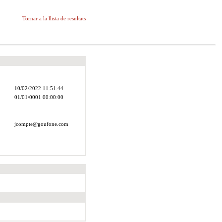
Tornar a la llista de resultats
10/02/2022
11:51:44
01/01/0001
00:00:00
jcompte@goufone.com