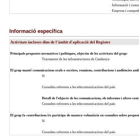
· Informació i comu
· Empresa i compet
Informació específica
Activitats incloses dins de l'àmbit d'aplicació del Registre
Principals propostes normatives i polítiques, objectiu de les activitats del grup:
Tractament de les infraestructures de Catalunya
El grup manté comunicacions orals o escrites, reunions, contribucions i audiències amb 
Sí
Consultes referents a les telecomunicacions del país
Detall de l'objecte de les comunicacions, els informes i altres cont
Consultes referents a les telecomunicacions del país
El grup fa contribucions i/o participa de manera voluntària en consultes sobre proposte
Sí
Consultes referents a les telecomunicacions del país