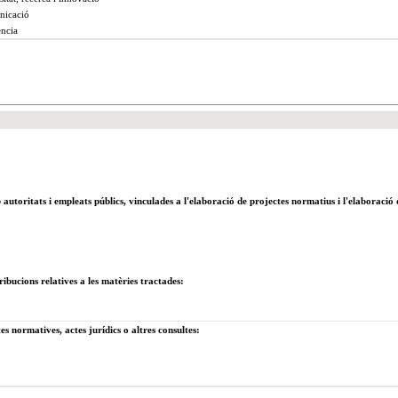
nicació
ència
autoritats i empleats públics, vinculades a l'elaboració de projectes normatius i l'elaboració 
ribucions relatives a les matèries tractades:
s normatives, actes jurídics o altres consultes: