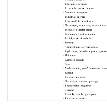
· Educació i formació
· Economia i sector financer
· Mobilitat i transport
· Indústria i energia
· Informació i comunicació
· Tecnologia, universitat, recerca i inn
· Inclusió i benestar social
· Cooperació i ajut humanitari
· Participació i ciutadania
· Joventut
· Administració i serveis públics
· Agricultura, ramaderia, pesca i gestió
· Habitatge
· Comerç i consum
· Salut
· Medi ambient, gestió de residus i soste
· Justícia
· Llengua i identitat
· Territori, urbanisme i paisatge
· Emergències i seguretat
· Turisme
· Infància, família i gent gran
· Relacions exteriors