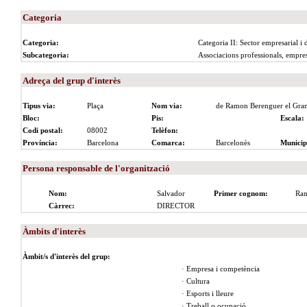
Categoria
Categoria:
Categoria II: Sector empresarial i 
Subcategoria:
Associacions professionals, empresa
Adreça del grup d'interès
Tipus via:
Plaça
Nom via:
de Ramon Berenguer el Gra
Bloc:
Pis:
Escala:
Codi postal:
08002
Telèfon:
Província:
Barcelona
Comarca:
Barcelonès
Municip
Persona responsable de l'organització
Nom:
Salvador
Primer cognom:
Ra
Càrrec:
DIRECTOR
Àmbits d'interès
Àmbit/s d'interès del grup:
· Empresa i competència
· Cultura
· Esports i lleure
· Treball o ocupació