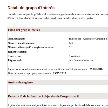
Detall de grups d'interès
La informació que fa pública el Registre es gestiona de manera automàtica i respon 
d'interès han declarat responsablement dins l'àmbit d'aquest Registre
Fitxa del grup d'interès
Nom del grup:
Telecos.cat - Associació Catalana 
Número identificador:
129
Número d'inscripció a registres externs:
0
Registre extern:
Tipus grup:
Associació
Pàgina web:
http://www.telecos.cat
La informació sobre aquesta entitat es va modificar per última vegada el:
29/07/2016
Data límit per a la propera actualització:
29/07/2017
Àmbits de registre
Descripció de la finalitat i objectius de l'organització
L¿Associació té com a objecte bàsic el desenvolupament professional dels associats i el pro